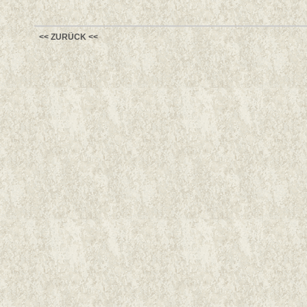
<< ZURÜCK <<