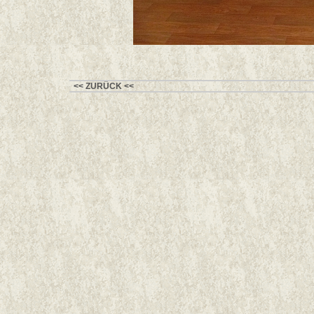
<< ZURÜCK <<