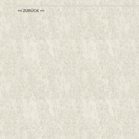
<< ZURÜCK <<