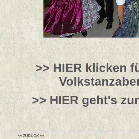
>> HIER klicken f
Volkstanzaben
>> HIER geht's zu
<< ZURÜCK <<