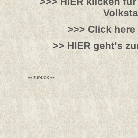
>>> HIER klicken fü
Volkst
>>> Click here
>> HIER geht's zu
<< ZURÜCK <<